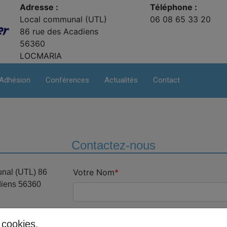
Adresse :
Téléphone :
Local communal (UTL)
06 08 65 33 20
86 rue des Acadiens
56360
LOCMARIA
Adhésion
Conférences
Actualités
Contact
Contactez-nous
Votre Nom
nal (UTL) 86
diens 56360
Votre Email
s cookies.