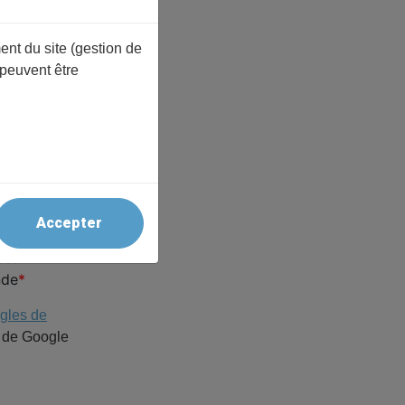
ent du site (gestion de
 peuvent être
Accepter
Mer et
ées
nde
ègles de
de Google