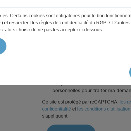
okies. Certains cookies sont obligatoires pour le bon fonctionnem
Sujet
) et respectent les règles de confidentialité du RGPD. D'autres
z alors choisir de ne pas les accepter ci-dessous.
Message
J'autorise le site UTL Belle-Ile-en-
ses partenaires à utiliser mes donn
personnelles pour traiter ma dema
Ce site est protégé par reCAPTCHA,
les r
confidentialité
et
les conditions d'utilisation
s'appliquent.