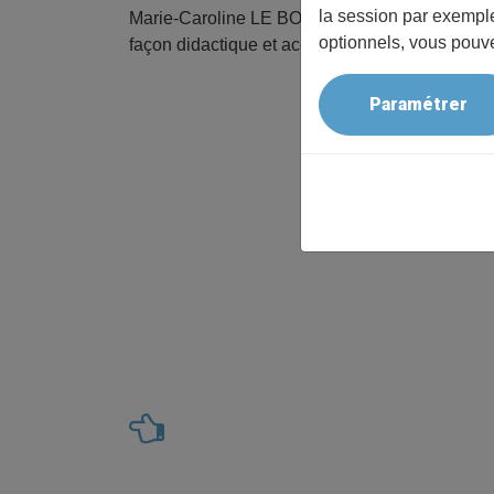
la session par exemple
Marie-Caroline LE BOUSSE-KERDILES, directri
optionnels, vous pouve
façon didactique et accessible à tous ce sujet d
Paramétrer