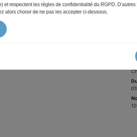
) et respectent les règles de confidentialité du RGPD. D'autres
Pr
ce de recherche émérite à l'INSERM, sait exposer de
z alors choisir de ne pas les accepter ci-dessous.
Gr
e recherche qui suscite tant d'espoir.
Pr
5 
ad
Da
04
Li
Ch
D
01
No
12