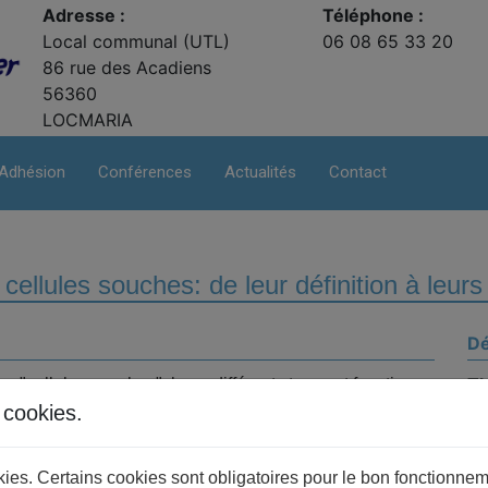
Adresse :
Téléphone :
Local communal (UTL)
06 08 65 33 20
86 rue des Acadiens
56360
LOCMARIA
Adhésion
Conférences
Actualités
Contact
llules souches: de leur définition à leurs
Dé
T
s "cellules souches", leurs différents types et fonctions,
Sc
tion tissulaire et leur implication dans les mécanismes de
s cookies.
en recherche fondamentale et en thérapie cellulaire pour
Co
Ma
okies. Certains cookies sont obligatoires pour le bon fonctionnem