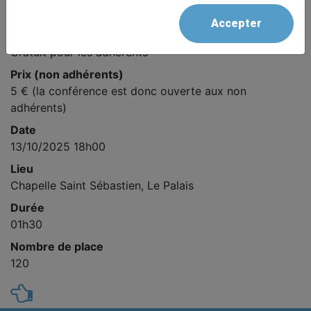
Dimitri ZIGONE
Accepter
Prix
Gratuit pour les adhérents
Prix (non adhérents)
5 € (la conférence est donc ouverte aux non
adhérents)
Date
13/10/2025 18h00
Lieu
Chapelle Saint Sébastien, Le Palais
Durée
01h30
Nombre de place
120