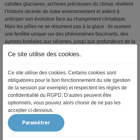
calottes glaciaires, archives précieuses du climat, révèlent
l’histoire récente de notre environnement et aident à
anticiper son évolution face au changement climatique.
Mais les pôles ne se résument pas à la glace : ils ouvrent
une fenêtre unique sur des phénomènes fascinants, des
aurores boréales aux séismes, jusqu’aux profondeurs de la
graine, du manteau et du noyau liquide. Embarquez pour
Ce site utilise des cookies.
un voyage au cœur des recherches menées par les
géoscientifiques aux confins du Nord et du Sud.
Dimitri ZIGONE est géophysicien de terrain aux pôles dans
Ce site utilise des cookies. Certains cookies sont
le cadre de l'Institut Terre et Envirronement de Strasbourg.
obligatoires pour le bon fonctionnement du site (gestion
de la session par exemple) et respectent les règles de
confidentialité du RGPD. D'autres peuvent être
optionnels, vous pouvez alors choisir de ne pas les
Détail
accepter ci-dessous.
Thème
Paramétrer
Sciences et techniques
Conférencier