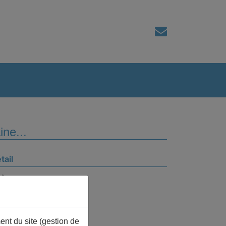
ine...
tail
hème
opolitique
nférencier
acques HUNTZINGER
ent du site (gestion de