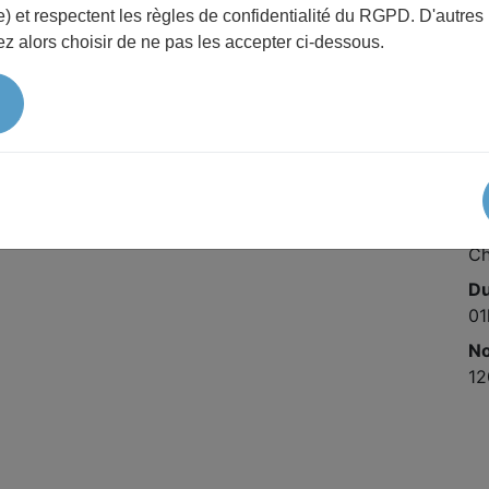
) et respectent les règles de confidentialité du RGPD. D'autres
Pr
z alors choisir de ne pas les accepter ci-dessous.
Gr
Pr
5 
ad
Da
27
Li
Ch
D
01
No
12