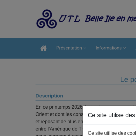
Présentation
Informations
Le po
Description
En ce printemps 2026, trois crises nous percut
Orient et dont les conséquences sont mondiale
Ce site utilise de
et reposant de plus en plus sur les épaules de 
entre l'Amérique de Trump et les Etats européens.
Ce site utilise des co