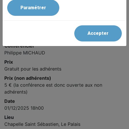
Paramétrer
Détail
Thème
Accepter
Histoire
Conférencier
Philippe MICHAUD
Prix
Gratuit pour les adhérents
Prix (non adhérents)
5 € (la conférence est donc ouverte aux non
adhérents)
Date
01/12/2025 18h00
Lieu
Chapelle Saint Sébastien, Le Palais