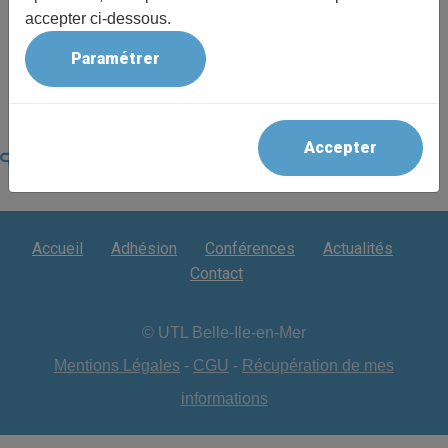
aux ateliers)
accepter ci-dessous.
Reprise des conférences le lundi 28 septembre à 18h-
Paramétrer
Chapelle Saint Sébastien- Le Palais
Accepter
Accueil
Adhésion
Conférences
Actualités
Contact
© UTL Belle-Ile-en-Mer
Mentions Légales
-
CGU
-
Récupération de mes
informations