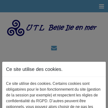
Rentrée année universitaire
Ce site utilise des cookies.
2026-2027
Assemblée Générale le vendredi 28 août 2026 à 18h
Ce site utilise des cookies. Certains cookies sont
(ouverture des portes à 17h30) - Chapelle Saint Sébastien-
obligatoires pour le bon fonctionnement du site (gestion
Le Palais
de la session par exemple) et respectent les règles de
Forum des Associations le dimanche 6 septembre de 14h
confidentialité du RGPD. D'autres peuvent être
à 18h- Salle Arletty- Le Palais (adhésions et inscriptions
optionnels, vous pouvez alors choisir de ne pas les